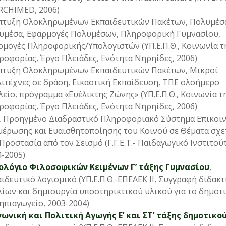
ARCHIMED, 2006)
πτυξη Ολοκληρωμένων Εκπαιδευτικών Πακέτων, Πολυμέσ
υμέσα, Εφαρμογές Πολυμέσων, Πληροφορική Γυμνασίου,
ρμογές Πληροφορικής/Υπολογιστών (ΥΠ.Ε.Π.Θ., Κοινωνία τ
οφορίας, Έργο Πλειάδες, Ενότητα Νηρηίδες, 2006)
πτυξη Ολοκληρωμένων Εκπαιδευτικών Πακέτων, Μικροί
ιτέχνες σε δράση, Εικαστική Εκπαίδευση, ΤΠΕ ολοήµερο
είο, πρόγραμμα «Ευέλικτης Ζώνης» (ΥΠ.Ε.Π.Θ., Κοινωνία τ
οφορίας, Έργο Πλειάδες, Ενότητα Νηρηίδες, 2006)
, Προηγμένο Διαδραστικό Πληροφοριακό Σύστημα Επικοιν
μέρωσης και Ευαισθητοποίησης του Κοινού σε Θέματα σχε
Προστασία από τον Σεισμό (Γ.Γ.Ε.Τ.- Παιδαγωγικό Ινστιτού
-2005)
ολόγιο Φιλοσοφικών Κειμένων Γ’ τάξης Γυμνασίου
,
ιδευτικό λογισμικό (ΥΠ.Ε.Π.Θ.-ΕΠΕΑΕΚ ΙΙ, Συγγραφή διδακ
ίων και δημιουργία υποστηρικτικού υλικού για το δημοτι
ηπιαγωγείο, 2003-2004)
νωνική και Πολιτική Αγωγής Ε’ και ΣΤ’ τάξης δημοτικο