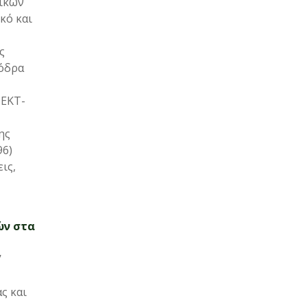
τικών
κό και
ς
κόδρα
 ΕΚΤ-
ης
96)
ις,
ών στα
’
ς και