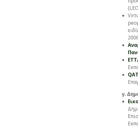
προσ
(LEO
Virt
peop
ειδί
2006
Ανα
Παν
ETT
Εκπ
QAT
Επαγ
γ. Δη
Εικ
Δημ
Επι
Εκπ