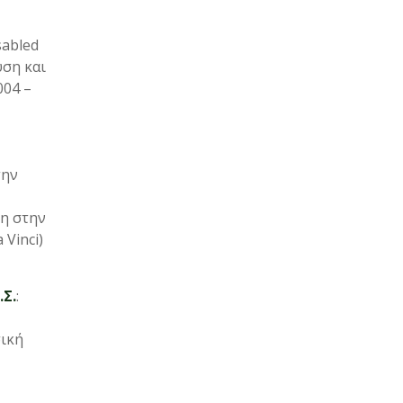
sabled
υση και
004 –
την
η στην
Vinci)
.Σ.
:
ική