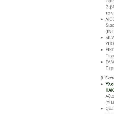
εκπα
βιβλ
το ν
ΛΙΘ
δια
(INT
SILV
ΥΠΟ
ΕΙΚ
Τεχν
ΕΛΛΟ
Περ
β. Εκ
Υλο
ΠΑΚ
Αξιο
(ΥΠ.
Qual