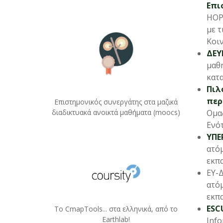
Επι
ΗΟΡ
με τ
Κοι
ΔΕΥ
μαθ
κατ
Πιλ
περ
Επιστημονικός συνεργάτης στα μαζικά
διαδικτυακά ανοικτά μαθήματα (moocs)
Ομα
Ενότ
ΥΠΕ
ατό
εκπα
ΕΥ-
ατό
εκπα
ESC
Το CmapTools... στα ελληνικά, από το
Earthlab!
Info