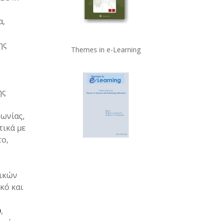
α,
ης
Themes in e-Learning
ης
ωνίας,
τικά με
το,
τικών
κό και
ύ
,