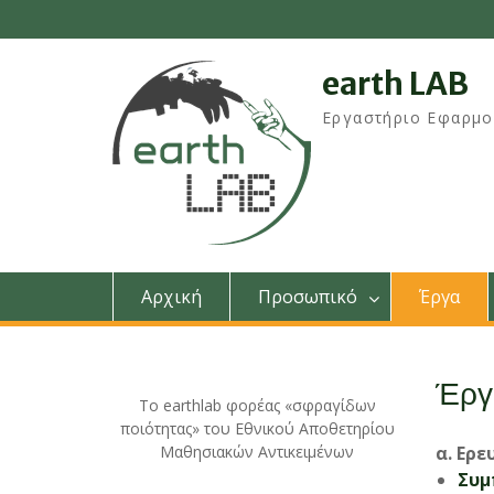
Skip
to
content
earth LAB
Εργαστήριο Εφαρμο
Αρχική
Προσωπικό
Έργα
Έργ
Το earthlab φορέας «σφραγίδων
ποιότητας» του Εθνικού Αποθετηρίου
Μαθησιακών Αντικειμένων
α. Ερ
Συμ