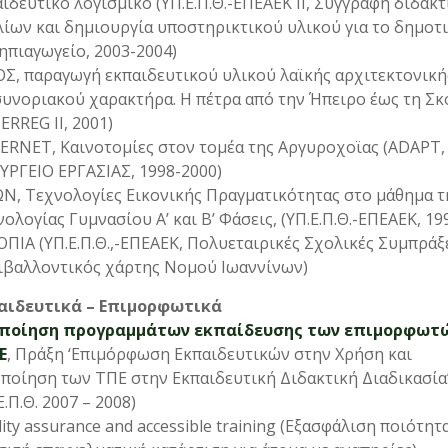
ιδευτικό λογισμικό (ΥΠ.Ε.Π.Θ.-ΕΠΕΑΕΚ ΙΙ, Συγγραφή διδακ
ίων και δημιουργία υποστηρικτικού υλικού για το δημοτι
ηπιαγωγείο, 2003-2004)
ΟΣ, παραγωγή εκπαιδευτικού υλικού λαϊκής αρχιτεκτονική
συνοριακού χαρακτήρα. Η πέτρα από την Ήπειρο έως τη Σ
ERREG II, 2001)
ERNET, Καινοτομίες στον τομέα της Αργυροχοϊας (ADAPT,
ΥΡΓΕΙΟ ΕΡΓΑΣΙΑΣ, 1998-2000)
ΩΝ, Τεχνολογίες Εικονικής Πραγματικότητας στο μάθημα τ
ολογίας Γυμνασίου Α’ και Β’ Φάσεις, (ΥΠ.Ε.Π.Θ.-ΕΠΕΑΕΚ, 19
ΠΙΑ (ΥΠ.Ε.Π.Θ.,-ΕΠΕΑΕΚ, Πολυεταιρικές Σχολικές Συμπράξε
ιβαλλοντικός χάρτης Νομού Ιωαννίνων)
παιδευτικά – Επιμορφωτικά
ποίηση προγραμμάτων εκπαίδευσης των επιμορφωτ
Ε
, Πράξη ‘Επιμόρφωση Εκπαιδευτικών στην Χρήση και
ποίηση των ΤΠΕ στην Εκπαιδευτική Διδακτική Διαδικασία
Ε.Π.Θ. 2007 – 2008)
ity assurance and accessible training (Εξασφάλιση ποιότητα