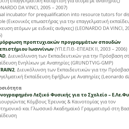
ιτή επαγγελματική κατάρτιση για άτομα με αναπηρίες)
NARDO DA VINCI, 2005 – 2007)
ual incubator for prequalification into resource tutors for di
le (Εικονικός επωαστήρας για την επαγγελματική εκπαίδε
κευση ατόμων με ειδικές ανάγκες) (LEONARDO DA VINCI, 2
)
μόρφωση προπτυχιακών προγραμμάτων σπουδών
επιστήμιου Ιωαννίνων
(ΥΠ.Ε.Π.Θ.-ΕΠΕΑΕΚ ΙΙ, 2003 – 2006)
AD
, Διευκόλυνση των Εκπαιδευτικών για την Πρόσβαση σ
αίδευση Ενηλίκων με Αναπηρίες (GRUNDTVIG-GMP)
RAIN2
, Διευκόλυνση των Εκπαιδευτικών για την Πρόσβασ
γελματική Εκπαίδευση Εφήβων με Αναπηρίες (Leonardo da 
μοσιότητα
ονογραφημένο Λεξικό Φυσικής για το Σχολείο – Ε.Λε.Φυ
ιουργώντας Κόμβους Έρευνας & Καινοτομίας για τον
στημονικό και Γλωσσικό Ακαδημαϊκό Γραμματισμό στη Βασ
αίδευση