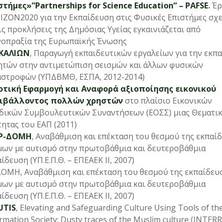
στήμες»”Partnerships for Science Education” – PAFSE
.
Έρ
ΙΖΟΝ2020 για την Εκπαίδευση στις Φυσικές Επιστήμες σχε
ις προκλήσεις της Δημόσιας Υγείας εγκαινιάζεται από
νοπραξία της Ευρωπαϊκής Ένωσης
ΚΑΛΙΩΝ
, Παραγωγή εκπαιδευτικών εργαλείων για την εκπ
ητών στην αντιμετώπιση σεισμών και άλλων φυσικών
αστροφών (ΥΠΔΒΜΘ, ΕΣΠΑ, 2012-2014)
οτική Εφαρμογή και Αναφορά αξιοποίησης εικονικού
ιβάλλοντος πολλών χρηστών
στο πλαίσιο Εικονικών
δικών Συμβουλευτικών Συναντήσεων (ΕΟΣΣ) μιας Θεματι
ητας του ΕΑΠ (2011)
Ρ-ΔΟΜΗ
, Αναβάθμιση και επέκταση του θεσμού της εκπαί
μων με αυτισμό στην πρωτοβάθμια και δευτεροβάθμια
ίδευση (ΥΠ.Ε.Π.Θ. – ΕΠΕΑΕΚ ΙΙ, 2007)
ΔΟΜΗ, Αναβάθμιση και επέκταση του θεσμού της εκπαίδευ
μων με αυτισμό στην πρωτοβάθμια και δευτεροβάθμια
ίδευση (ΥΠ.Ε.Π.Θ. – ΕΠΕΑΕΚ ΙΙ, 2007)
UTIS
, Elevating and Safeguarding Culture Using Tools of th
rmation Society: Dusty traces of the Muslim culture (INTERR