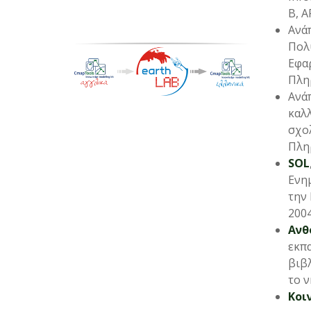
B, 
Ανά
Πολ
Εφα
Πληρ
Ανά
καλλ
σχολ
Πληρ
SOL
Ενη
την 
2004
Ανθ
εκπα
βιβλ
το ν
Κοι