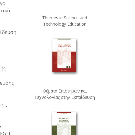
γο
τικά
Themes in Science and
Technology Education
αίδευση
κής
δευσης
Θέματα Επιστημών και
Τεχνολογίας στην Εκπαίδευση
σης
e
EG III